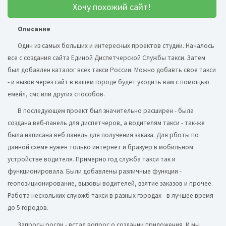
Хочу похожий сайт!
Описание
Один из самых больших и интересных проектов студии. Началось
все с создания сайта Единой Диспетчерской Службы такси. Затем
был добавлен каталог всех такси России. Можно добавть свое такси
- и вызов через сайт в вашем городе будет уходить вам с помощью
емейл, смс или других способов.
В последующем проект был значительно расширен - была
создана веб-панель для диспетчеров, а водителям такси - так-же
была написана веб панель для получения заказа. Для рботы по
данной схеме нужен только интернет и бразуер в мобильном
устройстве водителя. Примерно год служба такси так и
функционировала. Были добавлены различные функции -
геопозиционирование, вызовы водителей, взятие заказов и прочее.
Работа нескольких слуюжб такси в разных городах - в лучшее время
до 5 городов.
Запросы росли - встал вопрос о создании приложения. И мы